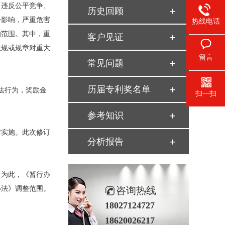
违反公平竞争、
历史回顾
会影响，严重危害
热线电话
励范围。其中，重
客户见证
法规或规章对重大
留言
常见问题
历届专利奖名单
法行为，奖励金
扫一扫
参考知识
布实施。此次修订
分析报告
为此，《暂行办
办法》调整范围。
咨询热线
18027124727
18620026217