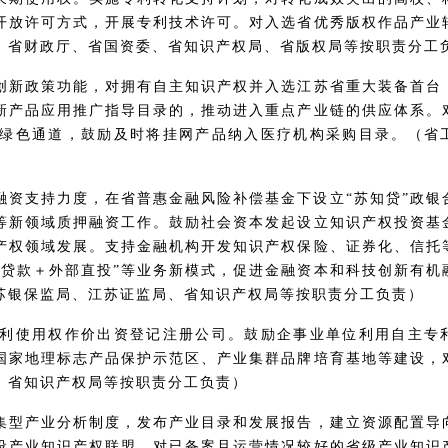
开放许可方式，开展专利技术许可。对入选省优秀版权作品产业
、省财政厅、省国资委、省知识产权局、省版权局等按职责分工
创新政策功能，对拥有自主知识产权并入选江苏省重大装备首台
新产品应用推广指导目录的，推动进入重点产业链的供应体系。
绿色通道，鼓励及时将挂网产品纳入医疗机构采购目录。（省
融资支持力度，在省普惠金融风险补偿基金下设立“苏知贷”政银
等新领域质押融资工作。鼓励社会资本发起设立知识产权投资基
产权领域发展。支持金融机构开发知识产权保险、证券化、信托
“贷款＋外部直投”等业务新模式，促进金融资本和科技创新有机
苏银保监局、江苏证监局、省知识产权局等按职责分工负责）
利使用权作价出资登记注册公司。鼓励企事业单位利用自主专
国家地理标志产品保护示范区、产业集群品牌培育基地等建设，
、省知识产权局等按职责分工负责）
集型产业分析制度，发布产业目录和发展报告，建立资源配置导
设产业知识产权联盟，对已备案且运营情况较好的省级产业知识