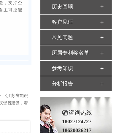
造，支持企
历史回顾
自主可控能
客户见证
常见问题
历届专利奖名单
参考知识
分析报告
）》《江苏省知识
产权强省建设，着
咨询热线
18027124727
18620026217