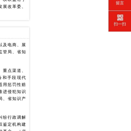
留言
发展改革委、
扫一扫
以及电商、展
监管局、省知
、重点渠道、
备和手段现代
适用惩罚性赔
推进侵犯知识
局、省知识产
纠纷行政调解
权鉴定机构建