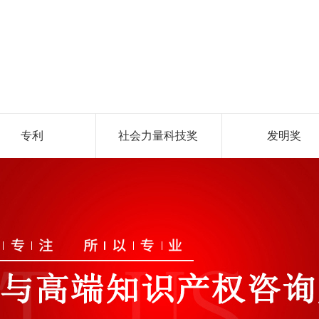
专利
社会力量科技奖
发明奖