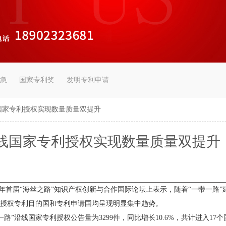
急
国家专利奖
发明专利申请
国家专利授权实现数量质量双提升
沿线国家专利授权实现数量质量双提升
年首届“海丝之路”知识产权创新与合作国际论坛上表示，随着“一带一路”
，授权专利目的国和专利申请国均呈现明显集中趋势。
”沿线国家专利授权公告量为3299件，同比增长10.6%，共计进入17