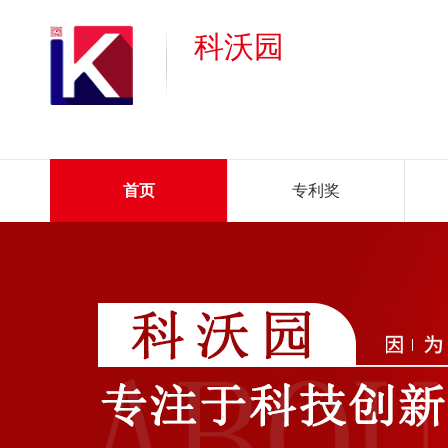
科沃园
首页
专利奖