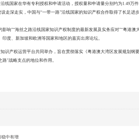
9个沿线国家在华有专利授权和申请活动，授权量和申请量分别约为1.49万件和
路”建设走深走实，中国与“一带一路”沿线国家的知识产权合作取得了长足进
响”“海丝之路沿线国家知识产权制度的最新发展及实务应对”“粤港澳
、印度、新加坡和欧洲等国家和地区的嘉宾出席论坛。
识产权运营平台共同举办，旨在贯彻落实《粤港澳大湾区发展规划纲要
之路”战略支点的地位和作用。
请稳中有增