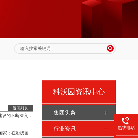
科沃园资讯中心
返回列表
集团头条
建设的不断深入，
热线电话
行业资讯
个国家；在沿线国