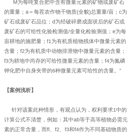
M为每吨复合肥中含有微量元素的矿物或废矿石
的重量；a＝每茬农作物干物质(全貌)总重量/亩；c为
矿石或废矿石品位；d为经破碎磨成面状后的矿石或
废矿石的可给性化验检测值/全量化检验测值；e为每
亩耕地的施肥量；f1为有机质植物残体中微量元素的
含量；f2为有机质中动物排泄物中微量元素的含量；
f3为耕地中尚存的可给性微量元素的含量；f4为氮磷
钾化肥中自身夹带的6种微量元素可给性的含量。”
【案例浅析】
针对该案此种情形，有观点认为，权利要求1中的
计算公式不清楚，例如：其中ab等于高等植物必需元
素的正常含量，而fl、f2、f3和f4作为不同基础物质的