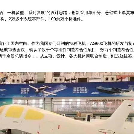
栖、一机多型、系列发展”的设计思路，创新采用单船身、悬臂式上单翼
构、2万多个系统零部件、100余万个标准件。
填补了国内空白。作为我国专门研制的特种飞机，AG600飞机的研发与
0余次适航审查会议，确认了数千个零组件制造符合性项目、数万个制造符合
发两千余份总装指令……从立项、设计、各大机体商联合制造，到适航挂签