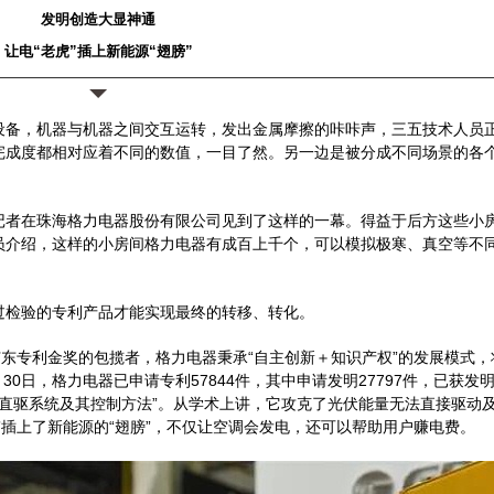
发明创造大显神通
让电“老虎”插上新能源“翅膀”
设备，机器与机器之间交互运转，发出金属摩擦的咔咔声，三五技术人员
完成度都相对应着不同的数值，一目了然。另一边是被分成不同场景的各
迹，记者在珠海格力电器股份有限公司见到了这样的一幕。得益于后方这些小
员介绍，这样的小房间格力电器有成百上千个，可以模拟极寒、真空等不
过检验的专利产品才能实现最终的转移、转化。
广东专利金奖的包揽者，格力电器秉承“自主创新＋知识产权”的发展模式
0日，格力电器已申请专利57844件，其中申请发明27797件，已获发明
伏直驱系统及其控制方法”。从学术上讲，它攻克了光伏能量无法直接驱动
”插上了新能源的“翅膀”，不仅让空调会发电，还可以帮助用户赚电费。