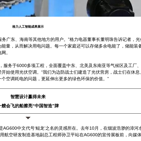
格力人工智能成果展示
也服务广东、海南等其他地方的用户。”格力电器董事长董明珠告诉记者，
为能量，从而解决用电问题。每一个家庭还可以存储多余电能了，储能装备
电网。
区，服务于6000多项工程，全面覆盖中东、北美及东南亚等气候区及工厂
经开始使用光伏空调。“我们为边防战士们建造了光伏营房，战士们在休息
一个空调耗电的问题，更延伸出更多的绿色环保的价值。”
智慧设计赢得未来
一艘会飞的船擦亮“中国智造”牌
AG600中文代号‘鲲龙’之名的灵感所在。去年10月，在烟波浩渺的漳河
通用航空研发制造基地副总工程师孙卫平站在AG600的宣传展板前，向媒