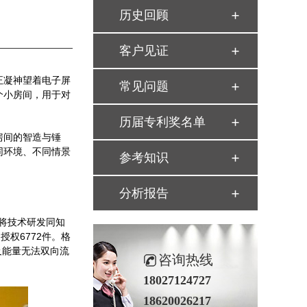
历史回顾
客户见证
正凝神望着电子屏
常见问题
个小房间，用于对
历届专利奖名单
房间的智造与锤
同环境、不同情景
参考知识
分析报告
，将技术研发同知
授权6772件。格
及能量无法双向流
咨询热线
18027124727
18620026217