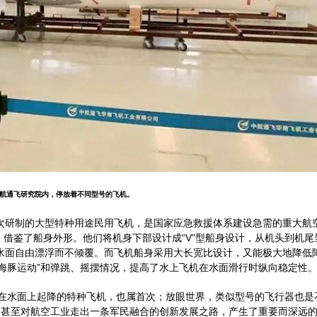
航通飞研究院内，停放着不同型号的飞机。
首次研制的大型特种用途民用飞机，是国家应急救援体系建设急需的重大航
借鉴了船身外形。他们将机身下部设计成“V”型船身设计，从机头到机尾
在水面自由漂浮而不倾覆。而飞机船身采用大长宽比设计，又能极大地降低
海豚运动”和弹跳、摇摆情况，提高了水上飞机在水面滑行时纵向稳定性
在水面上起降的特种飞机，也属首次；放眼世界，类似型号的飞行器也是
，甚至对航空工业走出一条军民融合的创新发展之路，产生了重要而深远