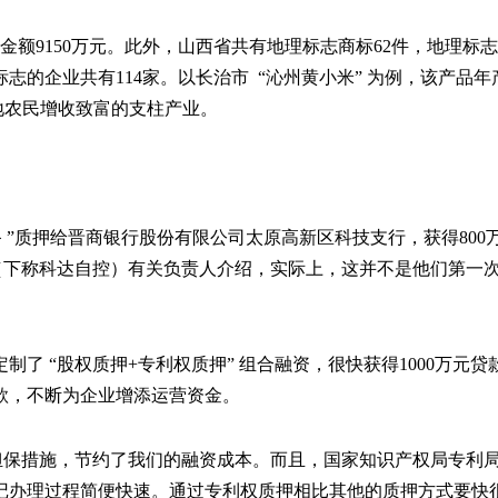
金额9150万元。此外，山西省共有地理标志商标62件，地理标志
标志的企业共有114家。以长治市
“
沁州黄小米
”
为例，该产品年
当地农民增收致富的支柱产业。
备
”
质押给晋商银行股份有限公司太原高新区科技支行，获得
80
（下称科达自控）有关负责人介绍，实际上，这并不是他们第一
定制了
“
股权质押
+专利权质押
”
组合融资，很快获得
1000万元
贷款，不断为企业增添运营资金。
担保措施，节约了我们的融资成本。而且，国家知识产权局专利
记办理过程简便快速。通过专利权质押相比其他的质押方式要快