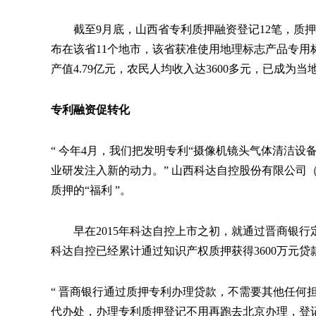
截至
9月底，山西省专利质押融资登记12笔，质押
布在该省11个地市，该省获准使用地理标志产品专用
产值4.79亿元，农民人均收入达3600多元，已成为
专利融资促转化
“
今年
4月，我们把发明专利
“
摄像机镜头气体清洁设
业研发注入新的动力。
”
山西科达自控股份有限公司
质押的
“
福利
”
。
早在
2015年科达自控上市之初，就通过晋商银行
科达自控已经累计通过知识产权质押获得3600万元
“
晋商银行通过质押专利办理贷款，不需要其他任何
代办处，办理专利质押登记不用再跑去北京办理，登