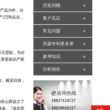
历史回顾
产品26件，分
产
2万吨左右，
客户见证
常见问题
历届专利奖名单
0万元贷款，为企
参考知识
次享受知识产权
分析报告
贷款。截至目前，
咨询热线
18027124727
局在山西设立了
18620026217
很多。
”
该负责