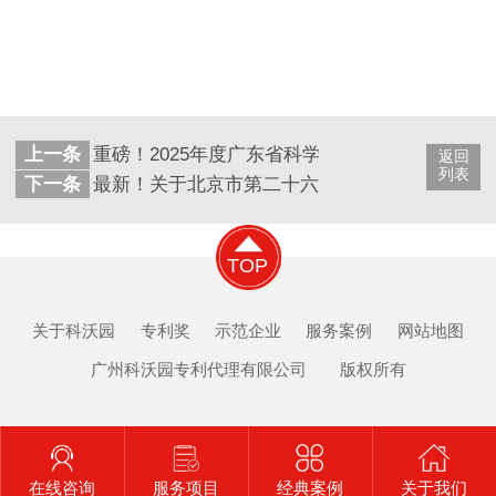
上一条
重磅！2025年度广东省科学技术奖拟奖公示
返回
列表
下一条
最新！关于北京市第二十六届中国专利奖拟正式
TOP
关于科沃园
专利奖
示范企业
服务案例
网站地图
广州科沃园专利代理有限公司 版权所有
在线咨询
服务项目
经典案例
关于我们