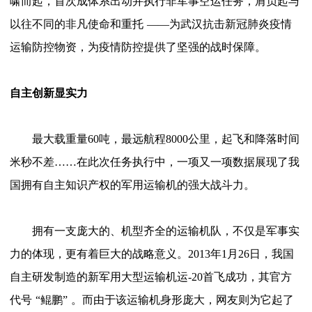
啸而起，首次成体系出动并执行非军事空运任务，肩负起与
以往不同的非凡使命和重托
——
为武汉抗击新冠肺炎疫情
运输防控物资，为疫情防控提供了坚强的战时保障。
自主创新显实力
最大载重量
60吨，最远航程8000公里，起飞和降落时间
米秒不差……在此次任务执行中，一项又一项数据展现了我
国拥有自主知识产权的军用运输机的强大战斗力。
拥有一支庞大的、机型齐全的运输机队，不仅是军事实
力的体现，更有着巨大的战略意义。
2013年1月26日，我国
自主研发制造的新军用大型运输机运-20首飞成功，其官方
代号
“
鲲鹏
”
。而由于该运输机身形庞大，网友则为它起了