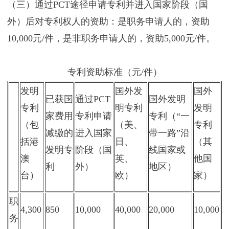
（三）通过PCT途径申请专利并进入国家阶段（国
外）后对专利权人的资助：是职务申请人的，资助
10,000元/件，是非职务申请人的，资助5,000元/件。
专利资助标准（元/件）
发明
国外发
国外
已获国
通过PCT
国外发明
专利
明专利
发明
家费用
专利申请
专利（“一
（包
（美、
专利
减缴的
进入国家
带一路”沿
括港
日、
（其
发明专
阶段（国
线国家或
澳
英、
他国
利
外）
地区）
台）
欧）
家）
职
4,300
850
10,000
40,000
20,000
10,000
务