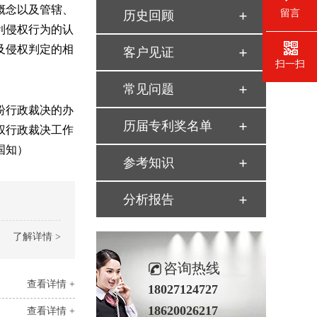
概念以及管辖、
留言
历史回顾
利侵权行为的认
及侵权判定的相
客户见证
扫一扫
常见问题
纷行政裁决的办
历届专利奖名单
权行政裁决工作
国知）
参考知识
分析报告
了解详情 >
咨询热线
查看详情 +
18027124727
18620026217
查看详情 +