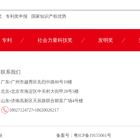
奖
专利奖申报
国家知识产权优势
专利
社会力量科技奖
发明奖
联系科沃园
联系我们
广东•广州市越秀区先烈中路80号10楼
北京•北京市海淀区中关村大街甲28号5楼
山东•济南高新区天辰路联合财富广场4号楼
18027124727•18620026217
份
备案号：
粤ICP备19155061号