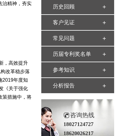
法治精神，夯实
历史回顾
客户见证
常见问题
历届专利奖名单
新，高效提升
参考知识
机构改革稳步落
019年度知
分析报告
印发《关于强化
政策措施中，将
咨询热线
18027124727
18620026217