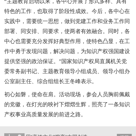
“主题教育启动以来，各中心开展了形式多样、具有
特色的工作，也取得了阶段性成效。今后，各中心在
实践中，需要统一思想，做到党建工作和业务工作同
部署、同安排、同要求，使两者有效融合。同时，各
中心也需要充分发挥好典型作用，使特色凸显，在工
作中勇于发现问题，解决问题，为知识产权强国建设
提供坚强的政治保证。”国家知识产权局直属机关党
委常务副书记、主题教育领导小组成员、领导小组办
公室副主任、综合组组长王冬峰表示。
初心如磐，使命在肩。活动现场，参会人员胸前佩戴
的党徽，在灯光的映衬下熠熠生辉，照亮了一条知识
产权事业高质量发展的前进之路。