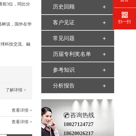
请前3位，同比分
历史回顾
客户见证
扫一扫
葛树说，国外在华
常见问题
全球科技交流、融
历届专利奖名单
参考知识
分析报告
了解详情 >
查看详情 +
咨询热线
查看详情 +
18027124727
18620026217