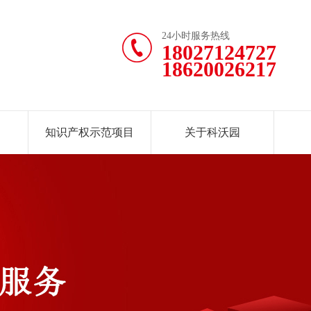
24小时服务热线
18027124727
18620026217
知识产权示范项目
关于科沃园