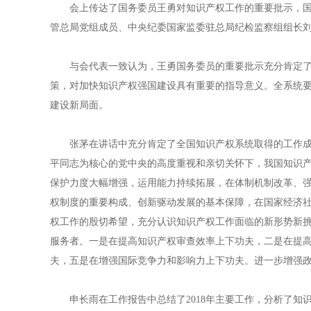
会上传达了国务委员王勇对知识产权工作的重要批示，国家
管总局党组成员、中央纪委国家监委驻总局纪检监察组组长
与会代表一致认为，王勇国务委员的重要批示充分肯定了近
策，对加快知识产权强国建设具有重要的指导意义。全系统
建设新局面。
张茅在讲话中充分肯定了全国知识产权系统取得的工作成绩
平同志为核心的党中央的高度重视和亲切关怀下，我国知识
保护力度大幅增强，运用能力持续拓展，在体制机制改革、
权制度的重要构成、创新驱动发展的基本保障，在国家经济
权工作的殷切希望，充分认识知识产权工作面临的新形势新
服务者。一是在提高知识产权审查效率上下功夫，二是在提
夫，五是在增强国际竞争力和影响力上下功夫。进一步增强
申长雨在工作报告中总结了2018年主要工作，分析了知识产