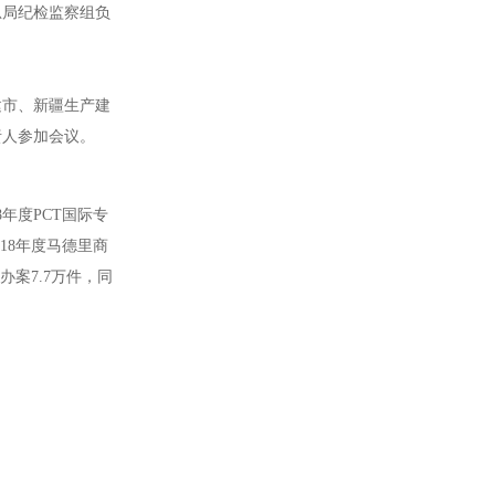
局纪检监察组负
市、新疆生产建
责人参加会议。
8年度PCT国际专
018年度马德里商
办案7.7万件，同