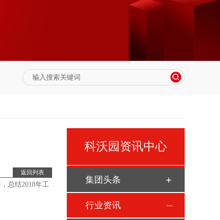
科沃园资讯中心
返回列表
集团头条
总结2018年工
行业资讯