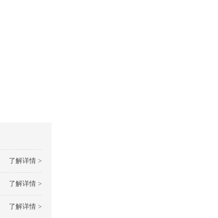
了解详情 >
了解详情 >
了解详情 >