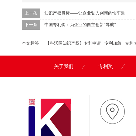
上一条
知识产权贯标——让企业驶入创新的快车道
下一条
中国专利奖：为企业的自主创新“导航”
本文标签：
【科沃园知识产权】专利申请
专利加急
专利
关于我们
专利奖