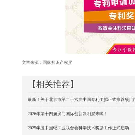
文章来源：国家知识产权局
【相关推荐】
最新！关于北京市第二十六届中国专利奖拟正式推荐项目
2026年第十四届澳门国际创新发明展来啦！
2025年度中国轻工业联合会科学技术奖励工作正式启动