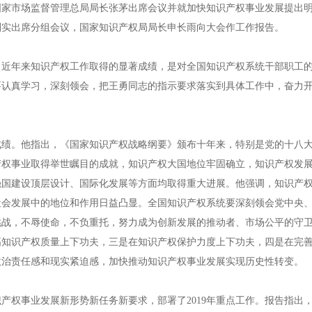
市场监督管理总局局长张茅出席会议并就加快知识产权事业发展提出明
刘实出席分组会议，国家知识产权局局长申长雨向大会作工作报告。
年来知识产权工作取得的显著成绩，是对全国知识产权系统干部职工的
要认真学习，深刻领会，把王勇同志的指示要求落实到具体工作中，奋力
。他指出，《国家知识产权战略纲要》颁布十年来，特别是党的十八大
产权事业取得举世瞩目的成就，知识产权大国地位牢固确立，知识产权发
强国建设顶层设计、国际化发展等方面均取得重大进展。他强调，知识产
社会发展中的地位和作用日益凸显。全国知识产权系统要深刻领会党中央
挑战，不辱使命，不负重托，努力成为创新发展的推动者、市场公平的守
高知识产权质量上下功夫，三是在知识产权保护力度上下功夫，四是在完
政治责任感和现实紧迫感，加快推动知识产权事业发展实现历史性转变。
权事业发展新形势新任务新要求，部署了2019年重点工作。报告指出，2