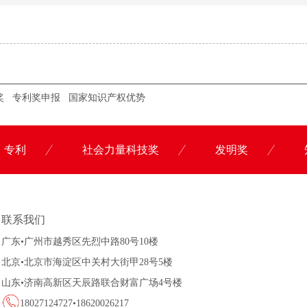
奖
专利奖申报
国家知识产权优势
专利
社会力量科技奖
发明奖
联系科沃园
联系我们
广东•广州市越秀区先烈中路80号10楼
北京•北京市海淀区中关村大街甲28号5楼
山东•济南高新区天辰路联合财富广场4号楼
18027124727•18620026217