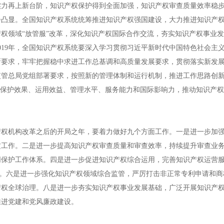
实力再上新台阶，知识产权保护得到全面加强，知识产权审查质量效率稳
步凸显。全国知识产权系统统筹推进知识产权强国建设，大力推进知识产
权领域“放管服”改革，深化知识产权国际合作交流，夯实知识产权事业
019年，全国知识产权系统要深入学习贯彻习近平新时代中国特色社会主
新要求，牢牢把握稳中求进工作总基调和高质量发展要求，贯彻落实新发
监管总局党组部署要求，按照新的管理体制和运行机制，推进工作思路创
、保护效果、运用效益、管理水平、服务能力和国际影响力，推动知识产
产权机构改革之后的开局之年，要着力做好九个方面工作。一是进一步加
制定工作。二是进一步提高知识产权审查质量和审查效率，持续提升审查业
同保护工作体系。四是进一步促进知识产权综合运用，完善知识产权运营
囱”。六是进一步强化知识产权领域综合监管，严厉打击非正常专利申请和
产权全球治理。八是进一步夯实知识产权事业发展基础，广泛开展知识产
推进党建和党风廉政建设。