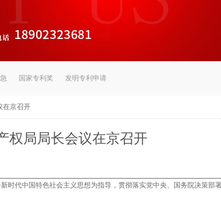
急
国家专利奖
发明专利申请
议在京召开
产权局局长会议在京召开
新时代中国特色社会主义思想为指导，贯彻落实党中央、国务院决策部署，