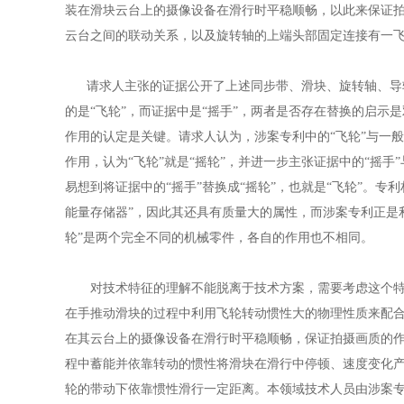
装在滑块云台上的摄像设备在滑行时平稳顺畅，以此来保证
云台之间的联动关系，以及旋转轴的上端头部固定连接有一
请求人主张的证据公开了上述同步带、滑块、旋转轴、导轨
的是“飞轮”，而证据中是“摇手”，两者是否存在替换的启示
作用的认定是关键。请求人认为，涉案专利中的“飞轮”与一
作用，认为“飞轮”就是“摇轮”，并进一步主张证据中的“摇
易想到将证据中的“摇手”替换成“摇轮”，也就是“飞轮”。
能量存储器”，因此其还具有质量大的属性，而涉案专利正是
轮”是两个完全不同的机械零件，各自的作用也不相同。
对技术特征的理解不能脱离于技术方案，需要考虑这个特征
在手推动滑块的过程中利用飞轮转动惯性大的物理性质来配
在其云台上的摄像设备在滑行时平稳顺畅，保证拍摄画质的
程中蓄能并依靠转动的惯性将滑块在滑行中停顿、速度变化
轮的带动下依靠惯性滑行一定距离。本领域技术人员由涉案专