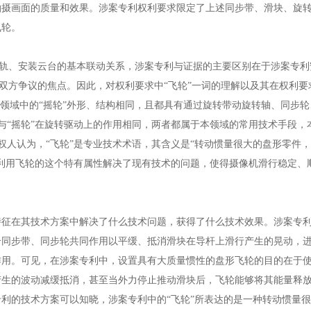
拍摄画面的质量和效果。涉案专利权利要求限定了上述同步带、滑块、旋
飞轮。
、安装云台的基本联动关系，涉案专利与证据的主要区别在于涉案专利
是双方争议的焦点。因此，对权利要求中“飞轮”一词的理解以及其在权利
般领域中的“摇轮”外形、结构相同，且都具有通过旋转带动旋转轴、同步
手”与“摇轮”在旋转驱动上的作用相同，两者都属于本领域的常用技术手段
专利权人认为，“飞轮”是专业技术术语，其含义是“转动惯量很大的盘形零件
利用飞轮的这个特有属性解决了现有技术的问题，使得摄像机滑行稳定、顺
在其技术方案中解决了什么技术问题，获得了什么技术效果。涉案专利
合同步带、同步轮共同作用以平缓、抵消滑块在导杆上滑行产生的晃动，
作用。可见，在涉案专利中，设置具有大质量惯性的盘形飞轮的目的在于
产生的波动减缓抵消，甚至当外力停止推动滑块后，飞轮能够将其能量释
利的技术方案可以知晓，涉案专利中的“飞轮”所表达的是一种转动惯量