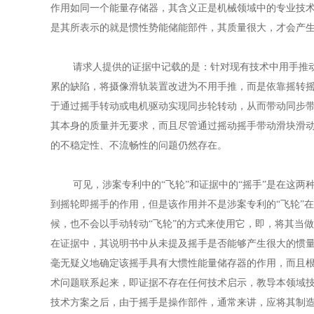
作用如同一个能量存储器，其含义正是机械领域中的专业技术
是其所表示的就是惯性势能储能部件，其质量很大，才会产
请求人提供的证据中记载的是：针对现有技术中用手推动
累的缺陷，将摄像滑轨装置改进为不用手推，而是依靠摇转摇
于通过摇手转动或电机驱动实现同步轮转动，从而带动同步
其本身的质量并无要求，而且尽管通过摇动摇手带动滑块滑
的不稳定性、不流畅性的问题仍然存在。
可见，涉案专利中的“飞轮”和证据中的“摇手”是在这两种
到摇轮即摇手的作用，但是该作用并不是涉案专利的“飞轮”
候，也不会以手动转动“飞轮”的方式来使用它，即，将其当
在证据中，其说明书中从未提及摇手是否能够产生很大的惯
毫无疑义地确定该摇手具有大惯性能量储存器的作用，而且
术问题联系起来，即证据不存在任何技术启示，教导本领域
技术方案之后，由于摇手是操作部件，通常来讲，应将其制造