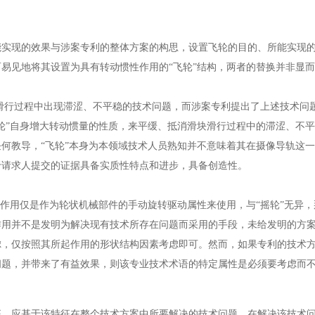
现的效果与涉案专利的整体方案的构思，设置飞轮的目的、所能实现的
易见地将其设置为具有转动惯性作用的“飞轮”结构，两者的替换并非显
行过程中出现滞涩、不平稳的技术问题，而涉案专利提出了上述技术问
轮”自身增大转动惯量的性质，来平缓、抵消滑块滑行过程中的滞涩、不
何教导，“飞轮”本身为本领域技术人员熟知并不意味着其在摄像导轨这
于请求人提交的证据具备实质性特点和进步，具备创造性。
用仅是作为轮状机械部件的手动旋转驱动属性来使用，与“摇轮”无异，那
作用并不是发明为解决现有技术所存在问题而采用的手段，未给发明的方
虑，仅按照其所起作用的形状结构因素考虑即可。然而，如果专利的技术
问题，并带来了有益效果，则该专业技术术语的特定属性是必须要考虑而
应基于该特征在整个技术方案中所要解决的技术问题、在解决该技术问