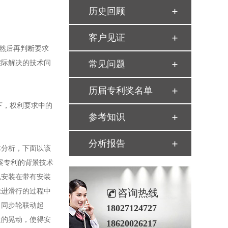
历史回顾
客户见证
然后再判断要求
实际解决的技术问
常见问题
历届专利奖名单
下，权利要求中的
参考知识
分析报告
分析，下面以该
案专利的背景技术
机安装在带有安装
推进滑行的过程中
咨询热线
、同步轮联动起
18027124727
生的晃动，使得安
18620026217