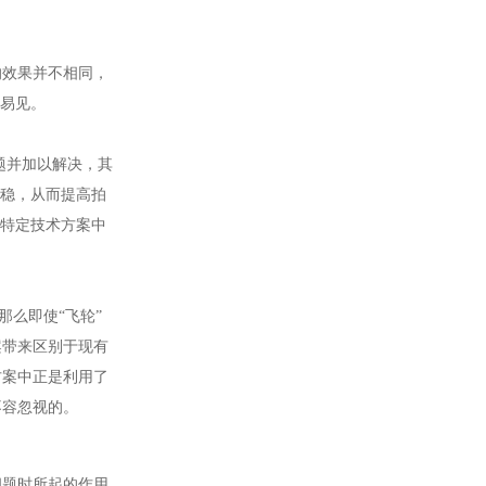
效果并不相同，
而易见。
题并加以解决，其
平稳，从而提高拍
一特定技术方案中
么即使“飞轮”
案带来区别于现有
方案中正是利用了
不容忽视的。
题时所起的作用