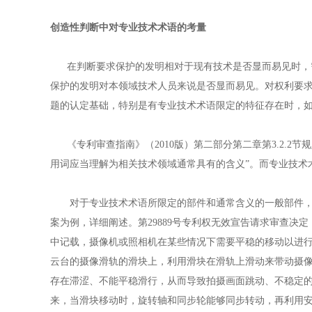
创造性判断中对专业技术术语的考量
在判断要求保护的发明相对于现有技术是否显而易见时，需
保护的发明对本领域技术人员来说是否显而易见。对权利要
题的认定基础，特别是有专业技术术语限定的特征存在时，
《专利审查指南》（2010版）第二部分第二章第3.2.2
用词应当理解为相关技术领域通常具有的含义”。而专业技术
对于专业技术术语所限定的部件和通常含义的一般部件，如
案为例，详细阐述。第29889号专利权无效宣告请求审查决
中记载，摄像机或照相机在某些情况下需要平稳的移动以进
云台的摄像滑轨的滑块上，利用滑块在滑轨上滑动来带动摄
存在滞涩、不能平稳滑行，从而导致拍摄画面跳动、不稳定
来，当滑块移动时，旋转轴和同步轮能够同步转动，再利用