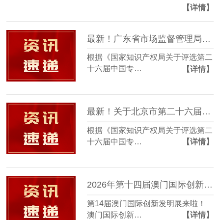
【详情】
最新！广东省市场监督管理局关于第二十六届中国专利奖拟正式推荐项目的公示
根据《国家知识产权局关于评选第二
十六届中国专…
【详情】
最新！关于北京市第二十六届中国专利奖拟正式推荐项目的公示
根据《国家知识产权局关于评选第二
十六届中国专…
【详情】
2026年第十四届澳门国际创新发明展来啦！
第14届澳门国际创新发明展来啦！
澳门国际创新…
【详情】