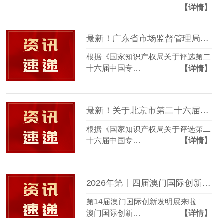
【详情】
最新！广东省市场监督管理局关于第二十六届中国专利奖拟正式推荐项目的公示
根据《国家知识产权局关于评选第二
十六届中国专…
【详情】
最新！关于北京市第二十六届中国专利奖拟正式推荐项目的公示
根据《国家知识产权局关于评选第二
十六届中国专…
【详情】
2026年第十四届澳门国际创新发明展来啦！
第14届澳门国际创新发明展来啦！
澳门国际创新…
【详情】