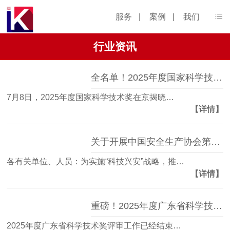
服务
|
案例
|
我们
行业资讯
全名单！2025年度国家科学技术奖，公布
7月8日，2025年度国家科学技术奖在京揭晓…
【详情】
关于开展中国安全生产协会第七届安全科学技术奖评奖工作的通知
各有关单位、人员：为实施“科技兴安”战略，推…
【详情】
重磅！2025年度广东省科学技术奖拟奖公示
2025年度广东省科学技术奖评审工作已经结束…