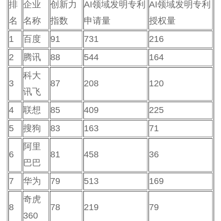
排
企业
创新力
AI领域发明专利
AI领域发明专利
名
名称
指数
申请量
授权量
1
百度
91
731
216
2
腾讯
88
544
164
科大
3
87
208
120
讯飞
4
联想
85
409
225
5
搜狗
83
163
71
阿里
6
81
458
36
巴巴
7
华为
79
513
169
奇虎
8
78
219
79
360