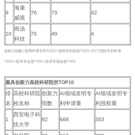
海康
9
76
79
42
威视
商汤
10
75
49
4
科技
创新力指数=发明申请专利*30%+发明专利授权*20%+PCT国际专利申请
*20%+技术专业度*15%+技术市场估值*15%
最具创新力高校科研院所TOP10
排
高校科研院
创新力
AI领域发明专
AI领域发明专
名
校名称
指数
利申请量
利授权量
西安电子科
1
92
668
353
技大学