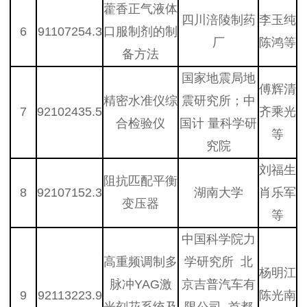
藿香正气液体
四川涪陵制药
李玉纯
6
91107254.3
口服制剂的制
厂
陈鸿等
备方法
国家地震局地
傅辉清
精密水准仪综
震研究所；中
7
92102435.5
齐乘光
合检验仪
国计 量科学研
等
究院
刘福生
阻抗匹配平衡
8
92107152.3
湖南大学
肖乐军
变压器
等
中国科学院力
高重频调制多
学研究所 北
杨明江
脉冲YAG激
京吉普汽车有
9
92113223.9
陈光南
光刻花系统及
限公司 首都