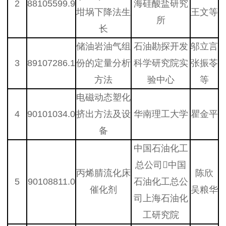
2
88105599.9
海硅酸盐研究
坩埚下降法生
王文等
所
长
储油岩油气组
石油勘探开发
邬立言
3
89107286.1
份的定量分析
科学研究院实
张振苓
方法
验中心
等
电磁动态塑化
4
90101034.0
挤出方法及设
华南理工大学
瞿金平
备
中国石油化工
总公司中国
丙烯腈流化床
陈欣
5
90108811.0
石油化工总公
催化剂
吴粮华
司上海石油化
工研究院