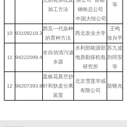
等
加工方法
钢铁总公司
中国大恒公司
西瓜一代杂种
王鸣
10
93109218.3
西北农业大学
的育种方法
张兴平
水利部能源部
苏九逵
全自动清污滤
11
94222099.4
地质勘探机电
刘同安
水器
研究所
等
盖板花真空抄
北京雪莲羊绒
12
96207393.8
针和肤皮分离
苗晓光
有限公司
装置