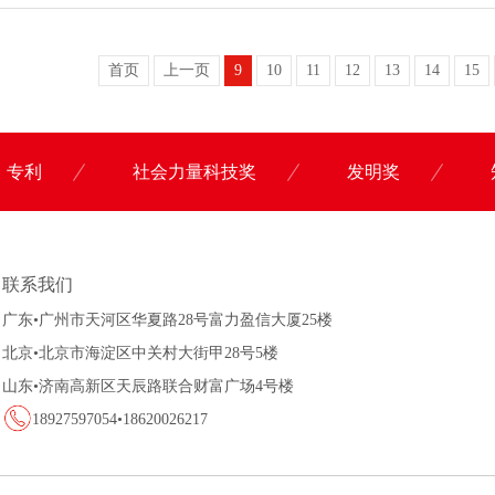
首页
上一页
9
10
11
12
13
14
15
专利
社会力量科技奖
发明奖
联系科沃园
联系我们
广东•广州市天河区华夏路28号富力盈信大厦25楼
北京•北京市海淀区中关村大街甲28号5楼
山东•济南高新区天辰路联合财富广场4号楼
18927597054•18620026217