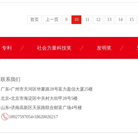
首页
上一页
9
10
11
12
13
14
15
专利
社会力量科技奖
发明奖
联系科沃园
联系我们
广东•广州市天河区华夏路28号富力盈信大厦25楼
北京•北京市海淀区中关村大街甲28号5楼
山东•济南高新区天辰路联合财富广场4号楼
18927597054•18620026217